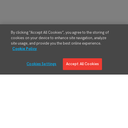
By clicking “Accept All Cookies”, you agree to the storing of
cookies on your device to enhance site navigation, analyze
site usage, and provide you the best online experience.
Cookie Policy
Cookies Settings
Accept All Cookies
MES-Lösungen
Produktübersicht
Digital Manufacturing Engineering
Ausführung von Fertigungsprozessen
RMA/MRO
Schlanke Materialverwaltung
Adaptive Planung
Qualitätsmanagementsystem