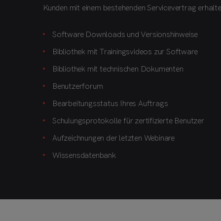
Kunden mit einem bestehenden Servicevertrag erhal
Mit einem Service-Wartungsvertrag können unsere Kun
Es ist Teil unserer Kundenphilosophie neue Versione
Sämtliche Aktivitäten und auftretende Probleme wer
sind stolz auf unsere schnelle Reaktionszeit, denn wi
erhalten unsere Kunden Hot-Fix-Patches, Minor-Relea
Benachrichtigungen zu versenden, wenn Fälle unsere
Kunden, von der Produktweiterentwicklung in Form vo
Informationen auch zur Überwachung von Trends in Be
Software Downloads und Versionshinweise
bieten.
Bibliothek mit Trainingsvideos zur Software
Bibliothek mit technischen Dokumenten
Benutzerforum
Bearbeitungsstatus Ihres Auftrags
Schulungsprotokolle für zertifizierte Benutzer
Aufzeichnungen der letzten Webinare
Wissensdatenbank