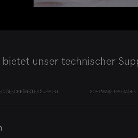
 bietet unser technischer Sup
EINGESCHRÄNKTER SUPPORT
SOFTWARE UPGRADES
n
her Support
fenden