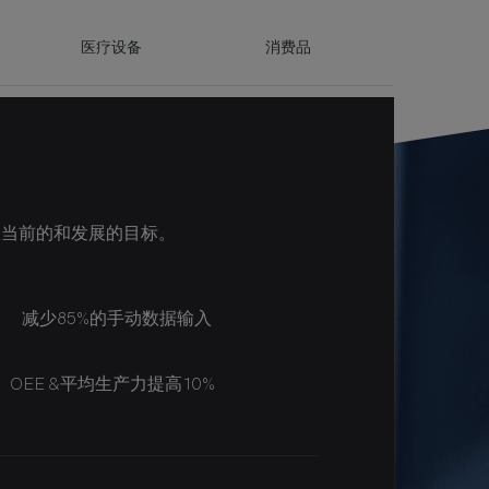
医疗设备
消费品
生产控制，减少返工，并满足监管要求。
您当前的和发展的目标。
创新不断扩大技术可能的边界。为了最大
，该公司的MES系统FactoryLogix
配置的MES系统来快速响应这些更改。实现
FactoryLogix MES系统无需编
”数字制造实践的步伐。Aegis的
容易地适应需求的变化，而无需定制工程。
风险缓解措施的数字证据。
价值。
。
减少85%的手动数据输入
阅读更多
视图的案例研究
阅读案例研究
阅读案例研究
阅读案例研究
阅读案例研究
OEE &平均生产力提高10%