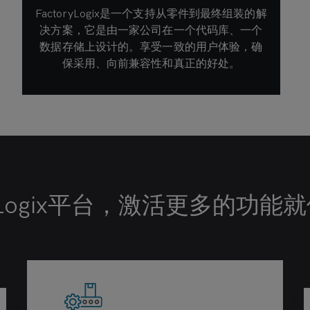
FactoryLogix存在于一个IIoT平台上，自2001年
FactoryLogix是一个支持从零件到最终组装的解
FactoryLogix支持任何离散制造流程，不是通过
有了FactoryLogix，同样的软件，无需为任何客
FactoryLogix是应用程序的模块化解决方案。制
FactoryLogix是由Aegis工程师设计的，从来没
FactoryLogix在一个平台上提供了“制造运营管
造商可以从基础开始，随着时间的推移，“开启”
理”的大量特性和好处。20年来，FactoryLogix
户定制，就可以在2200多个生产基地使用。通
决方案，它是由一家公司在一个代码库、一个
以来一直在发展和改进，在数百个站点中得到
定制，而是通过可配置。一个代码库为全世界
有合同开发。用户体验对于Aegis来说至关重
更多产能。今天,去无纸化。明年，回到正轨。
2200个站点提供服务，支持生产各种类型的产
数据存储上设计的。享受一致的用户体验，确
了验证。它是第一个将数据转换为单一本体的
要，只有通过对设计和实现的全面控制，我们
过用户界面的适应性和可配置性来实现，而不
在全球超过2200种不同的制造业务中不断发
系统。这听起来像是科幻小说，但如今已成为
FactoryLogix可以满足您的功能需求。
保采用、向前兼容性和真正的好处。
才能确保用户体验是独一无二的。
是通过定制和编码。
展。
品。
现实，而且带来了无与伦比的好处。
ryLogix平台，激活更多的功