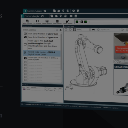
化
。
和