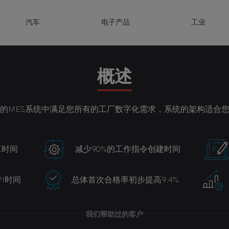
汽车
电子产品
工业
推动前所未有的创新
概述
能力，制造商正在降低保修和召回成本，提高质量和可追溯性，加强
的MES系统中满足您所有的工厂数字化需求，系统的架构适合
求质量控制是至关重要的。与此同时，在速度和性能方面的设计
文档系统将显著改善他们的制造执行。因此，他们求助于Aegis软件公司
大的可跟踪性的需求也在不断发展，Sparton拥有一个易于
现横向和纵向整合、跨全球企业运营、快速部署并实现价值的平台。由于
对卓越运营的需求增加，Connor解决方案已经加快了其采用“一流
on能够对其流程进行未来验证，因为FactoryLogix的范围可以很
Logix MES系统为K2提供了从设计过程开始到最终包装和运输的
可轻松配置，因此IKOR能够在跨企业实现该平台后很快实现时间
FactoryLogix MES系统的实施为公司带来了重大的新业务机会
为他们所寻求的功能提供了行业领先的解决方案。
工时间
减少90%的工作指令创建时间
提高质量
9.4%
PMO)
据输入
优势
文档生成时间减少了90%
仅仅四个月就实现了ROI
成功遵守行业法规
提高客户满意度
积极的决策
PI时间
总体首次合格率初步提高9.4%
我们帮助过的一些客户
我们帮助过的一些客户
我们帮助过的一些客户
我们帮助过的一些客户
我们帮助过的一些客户
我们帮助过的客户
我们帮助过的客户