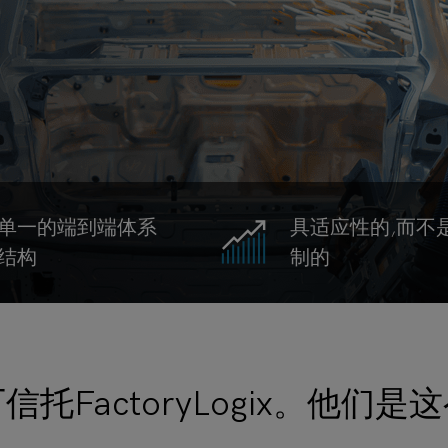
单一的端到端体系
具适应性的,而不
结构
制的
信托FactoryLogix。他们是