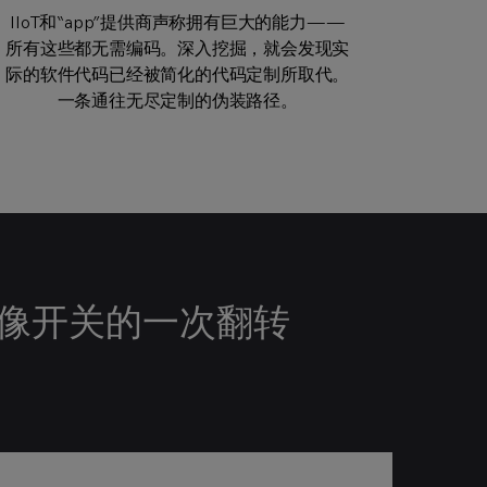
一个市场的市场MES支持今天的需求——但是
许多IIoT和“app”产品都是模块化的，使您可以
小众MES工具通常具有针对某一制造类型或市
IIoT提供程序可以移动数据，但是如果不进行
这么多的IIoT供应商，但没有很大的价值。为
IIoT和“app”提供商声称拥有巨大的能力——
IIoT和“应用程序”供应商声称“零代码”。事实
当你的工厂发展的时候，明天会怎么样呢?IIoT
所有这些都无需编码。深入挖掘，就会发现实
自定义，它就无法通过应用程序对您有用。小
场的丰富特性，但作为较老的工具，它远远落
上，他们用脚本语言交换了真实的代码。工厂
什么?通过中间件收集数据并将其存储在数据
根据需要进行少量或大量的投资。小众市场
数字化和工业4.0是复杂的，它们的好处不能用
湖中是没有用的——如果没有大量的数据科学
众市场MES为一个市场提供了丰富的功能，但
际的软件代码已经被简化的代码定制所取代。
MES玩家更倾向于“一刀切”，你可能会在前期
供应商声称“零代码”适应。实际上，实际的软
后于IIoT、高级软件架构和用户界面等领先技
没有向工业4.0的功能发展，也没有任何IIoT体
件代码被一种新的代码所取代，只是功能没那
家的话。要使IIoT有价值，数据必须成为信
一条通往无尽定制的伪装路径。
简单的工具实现。
投入更多。
术。
系结构。
么强大。
息。
能就像开关的一次翻转