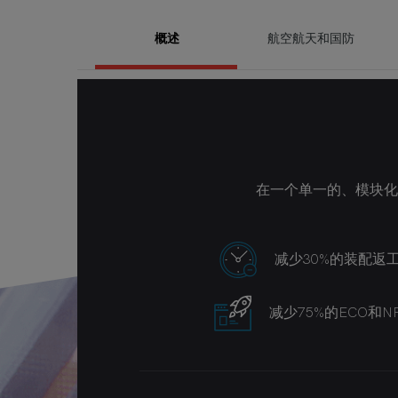
概述
航空航天和国防
凭借FactoryLogix的强大
在一个单一的、模块化
为关键任务应用程序构建高可靠性产品要
Enercon认识到，单一来源、实时无纸化
随着今天的法规需求的发展，以及客户对更
IKOR需要一个能够持续削减成本、无缝实
随着电子制造的医疗和航空电子部门
FactoryLogix使Spart
化控制，Factory
码即
减少30%的装配返
降低成本
总体首次合格率初步提高
降低5%每百万次品 (D
减少80%的手工数
收入增长和竞争
降低成本
减少75%的ECO和N