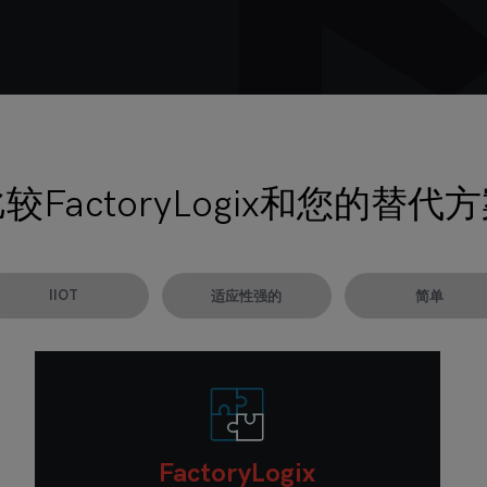
较FactoryLogix和您的替代
IIOT
适应性强的
简单
FactoryLogix
FactoryLogix
FactoryLogix
FactoryLogix
FactoryLogix
FactoryLogix
FactoryLogix