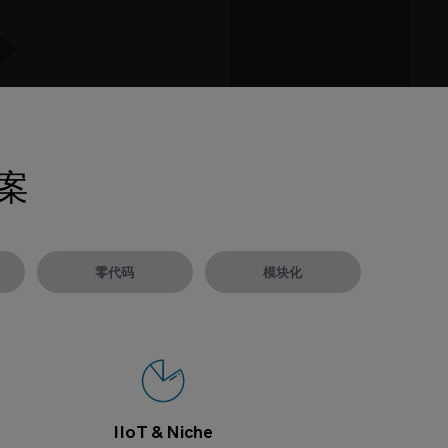
方案
零代码
模块化
IIoT & Niche
IIoT & Niche
IIoT & Niche
IIoT & Niche
IIoT & Niche
IIoT & Niche
IIoT & Niche