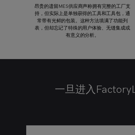
对于传统的MES，适应意味着定制——成本成
昂贵的遗留MES供应商声称拥有完整的工厂支
遗留MES供应商对支持独特流程和业务的广泛
遗留MES系统是获得的工具的集合，有时带有
遗留的MES系统在没有自定义编码的情况下做
甚至进入遗留MES系统的入口点通常也需要大
遗留MES供应商声称IIoT，但它要么来自另一
持，但实际上是单独获得的工具和工具包，通
个部门，要么来自合作伙伴。机器连接？另一
倍增加。随着精明的企业意识到这一点，这个
一个漂亮的包装器。由不同公司和工程团队设
得很少。要使工具箱在您的环境中有用，就需
量投资。它将包括您现在甚至可能不需要的功
定制收取高达软件价格三倍的费用。多个站
要对它们进行定制。强制进行大量定制的企业
能。随着时间的推移，很少有途径成长为这些
计的多种工具组成的“解决方案”不能交付简单
个合作伙伴。这不是IIoT。它只是拼凑了遗留
术语被改为“行业模板”或“蓝图”。无论名称如
点?每个站点的不同定制导致整个企业出现不
常带有光鲜的包装。这种方法填满了功能列
表，但却忘记了特殊的用户体验、无缝集成或
何，它仍然是一个具有无穷定制的工具包。
的、特殊的用户体验。
MES不支持的功能。
同的解决方案。
系统的老方法。
系统。
有意义的分析。
一旦进入Facto