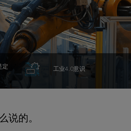
是定
工业4.0意识
这么说的。