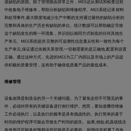
道缺陷的原因。除了管理路由异常之外，MES还从测试和检查过程
中收集电子维修单，帮助分析缺陷和维修程序。MES系统记录 材料
和处理事件,最大限度地减少生产中断的支持通过最快的缺陷分析的
完整和具体的生产历史有缺陷的单位。统计数据可以帮助确定导致
这个缺陷发生的唯一环境集，并识别以相同方式制造的任何其他生
产单元。MES系统提供 完整的可追溯性信息遵从性和一致性为每个
生产单元,保证通过依赖关系管理,一切都需要的是正确地,配置和设置
正确。通过这种方式，先进的MES为工厂内部以及市场上的产品提
供积极的质量管理，这有助于确保低质量产品的最低成本。
维修管理
设备故障是制造业的另一个关键问题。为了避免这些不可预见的事
件，必须对所有的关键设备进行例行维护。然而，要知道哪些维修
工作必须执行，以及执行的频率是具有挑战性的。执行简单的基于
时间的维护程序可能会导致生产时间的损失。 如果,例如,机器或线没
有使用尽可能多的预期这些可能是不必要的。 利用信息积累工作执