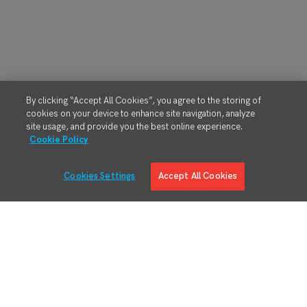
By clicking “Accept All Cookies”, you agree to the storing of
cookies on your device to enhance site navigation, analyze
site usage, and provide you the best online experience.
Cookie Policy
Cookies Settings
Accept All Cookies
解决方案
产品概述
数字制造工程
制造流程执行
RMA/MRO -回报和检修
精益物料管理