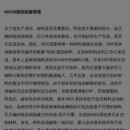
MES内部供应链管理
为了使生产成功，材料是至关重要的。即使是不重要的部分，如正
确的电缆或电阻，它们本身成本极低，也可能妨碍生产完成，甚至
不应该启动。因此，MES需要将每一种材料都视为关键。ERP简单
地根据零件编号和数量“现场”跟踪材料，从原材料到达到工作订单完
成，基本上是根据物料清单(BOM)中的物料计数。许多ERP系统支持
按地点进行物料库存，然而这是不可靠的，因为它需要大量的手工
物料计数和在繁忙时期的数据输入。几乎总是，企业资源计划对材
料的看法不同于物理情况，由于损坏和其他未解释的损失。这些不
准确和无法在需要时定位材料，导致需要调整ERP，导致频繁的、
昂贵的、破坏性的库存检查。基本 MES 系统有助于提供材料运动的
知识，虽然经常ERP系统将继续使糟糕的计划决策基于可用的材料,
不正确的假设风险建立时间表,高不可攀。先进的MES系统将完全 控
制材料。首先，材料必须被唯一地识别，要么是对基本组件和子组