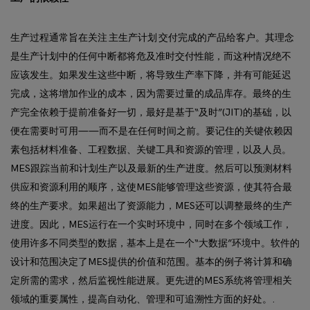
生产过程通常旨在关注 主生产计划 交付完成的产品给客户。其理念
是生产计划中的任何中断都将危及准时交付性能，而这种情况绝不
应该发生。如果发生这些中断，将导致生产率下降，并有可能延迟
完成，这将增加作业的成本，因为需要过量的成品库存。最终的生
产完全依赖于提前准备好一切，最好是基于“及时”(JIT)的基础，以
便在需要时可用——而不是在任何时间之前。要记住的关键依赖因
素包括材料准备、工程数据、关键工具和资源的管理，以及人员。
MES跟踪当前和计划生产以及最新的生产进度。然后可以预测材料
供应和资源利用的顺序，这使MES能够管理这些资源，使其符合最
终的生产要求。如果超出了资源能力，MES还可以调整最终的生产
进度。因此，MES运行在一个实时环境中，同时在多个领域工作，
使用许多不同类型的数据，基本上是在一个“大数据”环境中。软件的
设计和范围决定了MES提供的价值和范围。基本的例子将计算和确
定所需的需求，然后监视性能进展。更先进的MES系统将管理相关
领域的重要属性，提高自动化、管理和可追溯性方面的好处。.