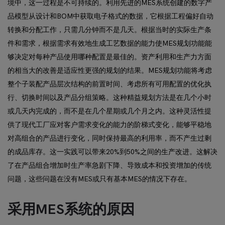
境中，这一过程是不可持续的。利用先进的MES系统创建的数字产
品模型从设计和BOM中获取电子格式的数据，它根据工程偏好自动
转换和分配工作，只需几分钟而不是几天。根据当时的实际生产条
件和需求，根据需求有效地生成工艺数据的能力使MES规划功能能
够决定对每种产品使用哪种配置是最佳的。资产利用和生产力方面
的相当大的改善是适应性更强的规划的结果。MES规划功能将考虑
整个子装配产品层次结构的前置时间、考虑所有可用配置的优化执
行、切换时间以及产品分组策略。这种精益规划方法是在几个小时
或几天内完成的，而不是在几个星期或几个月之内。这种灵活性提
供了现代工厂应对客户需求变化的能力的阶梯式变化，能够平稳地
对高组合的产品进行变化，同时保持最高的利用率，而不产生过剩
的成品库存。这一实践可以带来20%到50%之间的生产改进。这解决
了在产品组合增加时生产率急剧下降、导致成本和投资增加的传统
问题，这些问题在没有MES或只有基本MES的情况下存在。
采用MES系统的原因