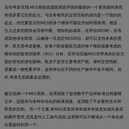
当你考虑 实现 MES系统或遗留系统升级到最新的一个更高级的系统
有很多要记住的起点。与业务相关的运营目标的成功是一个很好的
起点，但也要意识到MES的多个模块可能在开始时很有用。相反，
引入过多的模块会导致中断，增加初始成本。在评估MES时，应考
虑其他潜在阶段，以确保一旦选定MES到位，就可以支持未来的需
求，而无需考虑更换。在每个阶段都应完成对每个模块或要考虑的
模块组的投资回报率（ROI）分析。应评估实施MES所带来的好处方
面的变化的潜在影响。取决于是否主要考虑产能、准时交货指标、
质量或一致性要求等，这些评估在不同的生产操作中各不相同。 此
外,考虑无形因素是必需的。
建议选择一个MES系统，该系统除了提供数字产品和标准过程建模
之外，还提供与各种自动化的标准连接。这消除了不必要的支出和
昂贵的定制。 另一个元素,将MES安装简单和成本有效是知道向基层
的硬件需求,尤其是对人工操作流程,运营商可以不断地从一个角色或
位置旋转到另一个。