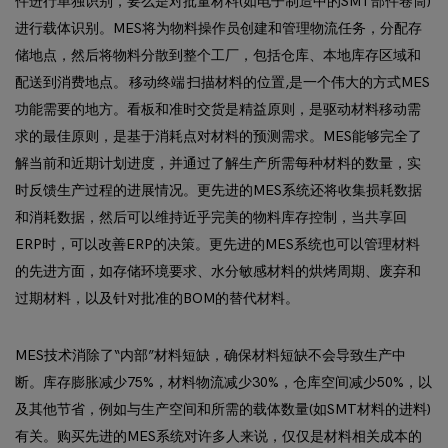
件进行单独识别，要么是对批量材料(如电子制造中的SMT部件卷筒)
进行载体识别。MES将为物料操作员创建和管理物流任务，分配存
储地点，然后将物料分散到整个工厂，包括仓库、本地库存区域和
配送到消费地点。 移动终端 扫描材料的位置,是一个伟大的方式MES
功能需要的地方。看板和准时交货是精益原则，是驱动材料移动需
求的最佳原则，是基于消耗点对材料的预测需求。MES能够完全了
解当前和近期计划进度，并通过了解生产所需每种材料的数量，实
时反馈生产过程的进展情况。更先进的MES系统还将收集损耗数据
和消耗数据，然后可以维持近乎完美的物料库存控制，当共享回
ERP时，可以改善ERP的决策。更先进的MES系统也可以管理材料
的先进方面，如存储环境要求、水分敏感材料的烘烤周期、废弃和
过期材料，以及针对批准的BOM的替代材料。
MES技术消除了“内部”材料短缺，确保材料短缺不会导致生产中
断。库存膨胀减少75%，材料物流减少30%，仓库空间减少50%，以
及其他节省，例如与生产空间和所需的载体数量(如SMT材料的进料)
有关。购买先进的MES系统对许多人来说，仅仅是材料相关成本的