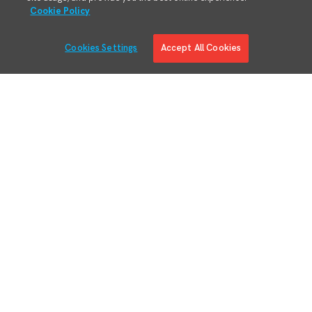
Cookie Policy
Cookies Settings
Accept All Cookies
解决方案
产品概述
数字制造工程
制造流程执行
RMA/MRO -回报和检修
精益物料管理
自适应规划
自适应规划 质量管理体系
法规和客户合规
制造业的情报
增强现实
业务系统集成
工业物联网连接和上下文化
设备