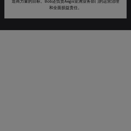
造商力量的目标。Bob还负责Aegis亚洲业务部门的运营治理
和全面损益责任。