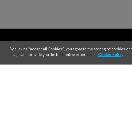
By clicking “Accept All Cookies”, you agree to the storing of cookies on 
usage, and provide you the best online experience.
Cookie Policy
MES-Lösungen
Bra
Produktübersicht
Rau
Digital Manufacturing Engineering
Aut
Ausführung von Fertigungsprozessen
Kon
RMA/MRO
Ele