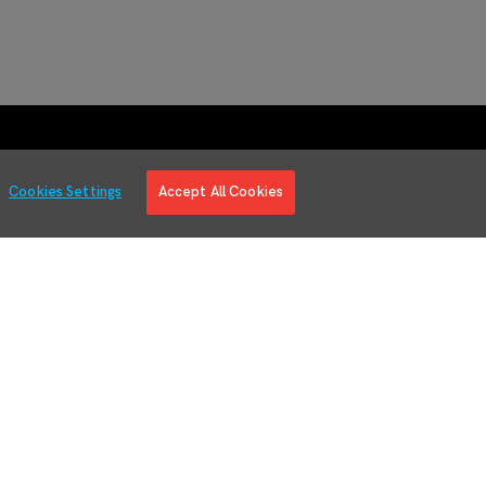
Cookies Settings
Accept All Cookies
Über Uns
Unternehmensüberblick
Führung
Veranstaltungen
Karriere