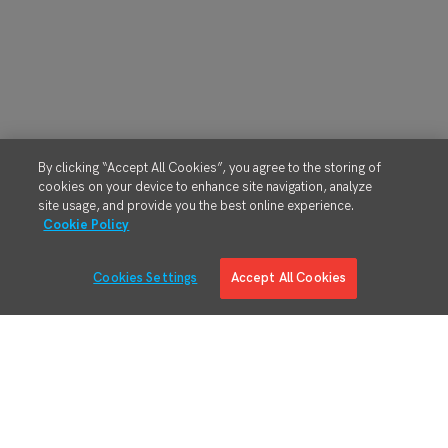
By clicking “Accept All Cookies”, you agree to the storing of
cookies on your device to enhance site navigation, analyze
site usage, and provide you the best online experience.
Cookie Policy
Cookies Settings
Accept All Cookies
MES-Lösungen
Produktübersicht
Digital Manufacturing Engineering
Ausführung von Fertigungsprozessen
RMA/MRO
Schlanke Materialverwaltung