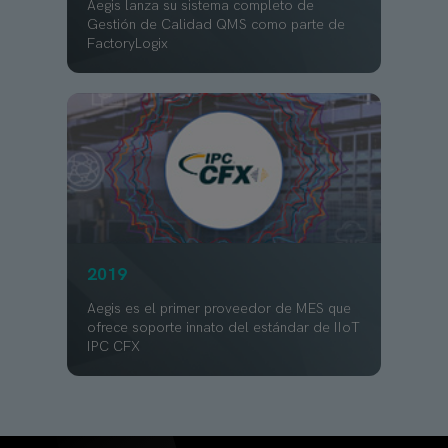
Aegis lanza su sistema completo de
Gestión de Calidad QMS como parte de
FactoryLogix
2019
Aegis es el primer proveedor de MES que
ofrece soporte innato del estándar de IIoT
IPC CFX