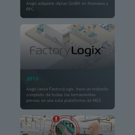
Aegis adquiere diplan GmBH en Alemania y
RPC
2013
Aegis lanza FactoryLogix, hace un rediseño
completo de todas las herramientas
previas en una sola plataforma de MES