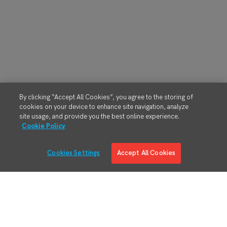
By clicking “Accept All Cookies”, you agree to the storing of
cookies on your device to enhance site navigation, analyze
site usage, and provide you the best online experience.
Cookie Policy
Cookies Settings
Accept All Cookies
Soluciones
Inteligencia de Manufactura
Integración del Sistema Empresarial
Visión General de Nuestro Producto
Ingenería de Manufactura Digital