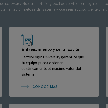
 software. Nuestra división global de servicios entrega el conoci
mplementación exitosa del sistema y que seas autosuficiente una v
Entrenamiento y certificación
FactoyLogix University garantiza que
tu equipo pueda obtener
continuamente el máximo valor del
sistema.
CONOCE MÁS