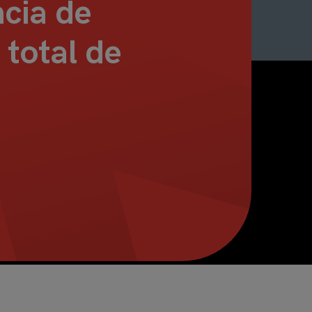
ncia de
 total de