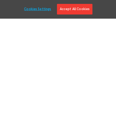
Cookies Settings
Accept All Cookies
Solutions
Nos produits
Ingénierie de fabrication numérique
Pilotage de la production
Retours et révisions
Gestion logistique intelligente
Planification adaptative
Gestion de la qualité
Conformité
Intelligence industrielle
Réalité augmentée
Intégration aux autres systèmes
Connectivité et contextualisation
Instruments